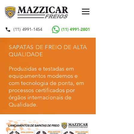
(11) 4991-1454
(11) 4991-2801
SAPATAS DE FREIO DE ALTA
QUALIDADE
Produzidas e testadas em
equipamentos modernos e
com tecnologia de ponta, em
processos certificados por
órgãos internacionais de
Qualidade.