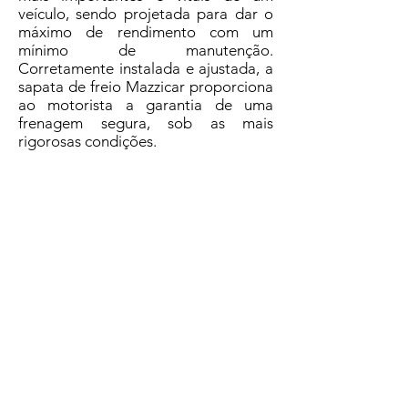
veículo, sendo projetada para dar o
máximo de rendimento com um
mínimo de manutenção.
Corretamente instalada e ajustada, a
sapata de freio Mazzicar proporciona
ao motorista a garantia de uma
frenagem segura, sob as mais
rigorosas condições.
Ao adquirir sapatas de freio Mazzicar,
você terá a garantia de estar usando
um produto seguro, produzido e
testado em equipamentos modernos
e com tecnologia de ponta, em
processos certificados por órgãos
internacionais de qualidade.