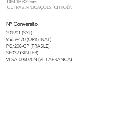
DIM.180X32mm
OUTRAS APLICAÇÕES: CITROËN
Nº Conversão
201901 (SYL)
95659470
(ORIGINAL)
PG/208-CP (FRASLE)
SP032 (SINTER)
VLSA-006020N (VILLAFRANCA)