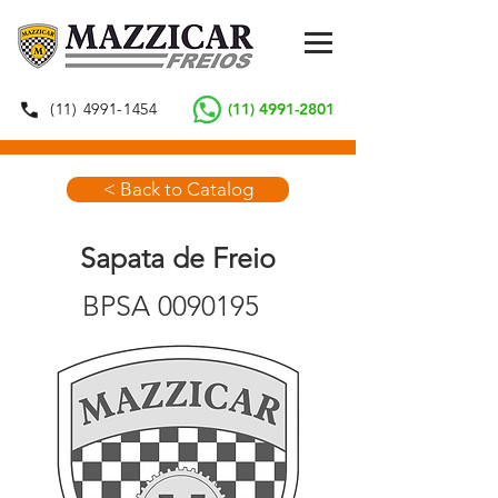
(11) 4991-1454
(11) 4991-2801
< Back to Catalog
Sapata de Freio
BPSA
0090195