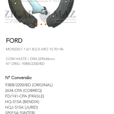
FORD
MONDEO 1.6/1.8/2.0 ARO 15 93>96
COM HASTE / DIM.229X44mm
Nº ORIG: 93BB/2200/BD
Nº Conversão
93BB/2200/BD (ORIGINAL)
2634-CPA (COBREQ)
FD/141-CPA (FRASLE)
HQ-515A (BENDIX)
HQJ-515A (JURID)
SP015A (SINTER)