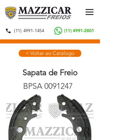
(11) 4991-1454
(11) 4991-2801
< Voltar ao Catálogo
Sapata de Freio
BPSA
0091247