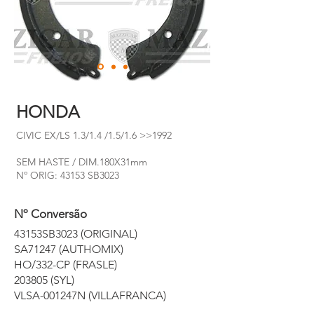
HONDA
CIVIC EX/LS 1.3/1.4 /1.5/1.6 >>1992
SEM HASTE / DIM.180X31mm
Nº ORIG: 43153 SB3023
Nº Conversão
43153SB3023 (ORIGINAL)
SA71247 (AUTHOMIX)
HO/332-CP (FRASLE)
203805 (SYL)
VLSA-001247N (VILLAFRANCA)