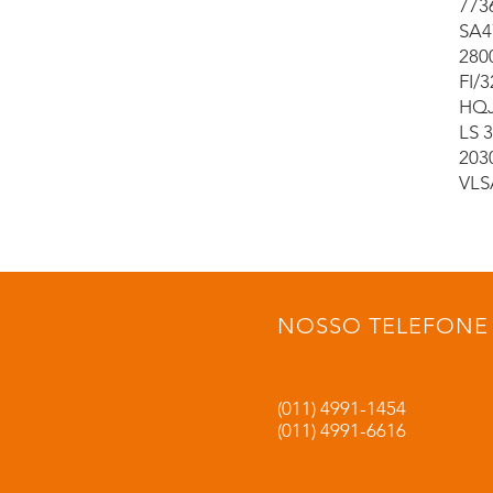
773
SA4
280
FI/
HQJ
LS 
203
VLS
NOSSO TELEFONE
(011) 4991-1454
(011) 4991-6616