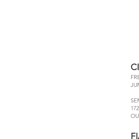
C
FR
JUM
SE
17
OU
F