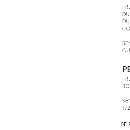
FR
DU
DU
CO
SE
OU
P
FR
BOX
SE
17
Nº 