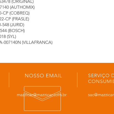
63478 (ORIGINAL)
7140 (AUTHOMIX)
0-CP (COBREQ)
322-CP (FRASLE)
-548 (JURID)
3544 (BOSCH)
018 (SYL)
A-007140N (VILLAFRANCA)
NOSSO EMAIL
SERVIÇO 
CONSUMI
mazzicar@mazzicar.com.br
sac@mazzicar