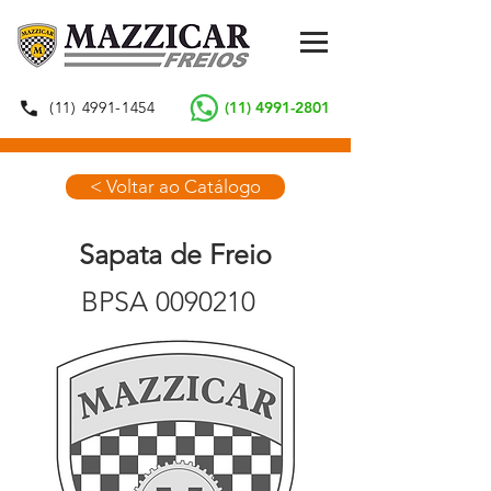
(11) 4991-1454
(11) 4991-2801
< Voltar ao Catálogo
Sapata de Freio
BPSA
0090210