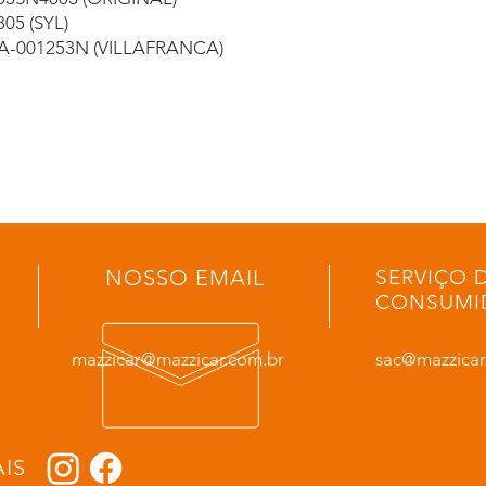
805 (SYL)
A-001253N (VILLAFRANCA)
NOSSO EMAIL
SERVIÇO 
CONSUMI
mazzicar@mazzicar.com.br
sac@mazzicar
IS