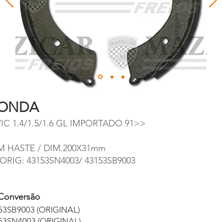
ONDA
VIC 1.4/1.5/1.6 GL IMPORTADO 91>>
M HASTE / DIM.200X31mm
 ORIG: 43153SN4003/ 43153SB9003
Conversão
53SB9003 (ORIGINAL)
53SN4003 (ORIGINAL)