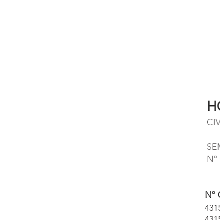
H
CI
SE
Nº
Nº 
431
431