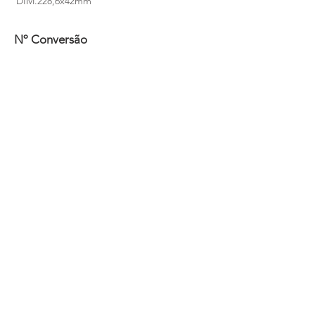
DIM.228,6x42mm
Nº Conversão
00000A01220 (ORIGINAL)
4241 56 (ORIGINAL)
7701349928
(ORIGINAL)
VLSA-003330N (VILLAFRANCA)
NOSSO TELEFONE
(011) 4991-1454
(011) 4991-6616
NOSSO EMAIL
mazzicar@mazzicar.com.br
SERVIÇO DE
ATENDIMENTO AO