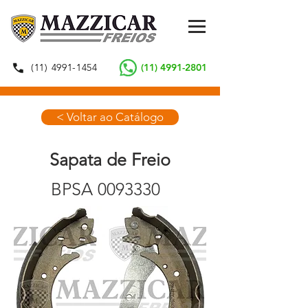
(11) 4991-1454
(11) 4991-2801
< Voltar ao Catálogo
Sapata de Freio
BPSA
0093330