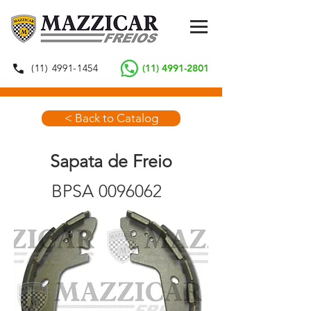
(11) 4991-1454
(11) 4991-2801
< Back to Catalog
Sapata de Freio
BPSA
0096062