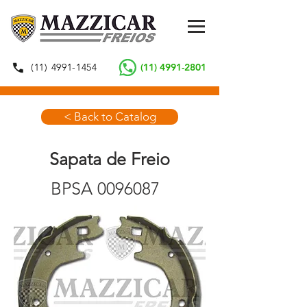
(11) 4991-1454
(11) 4991-2801
< Back to Catalog
Sapata de Freio
BPSA
0096087