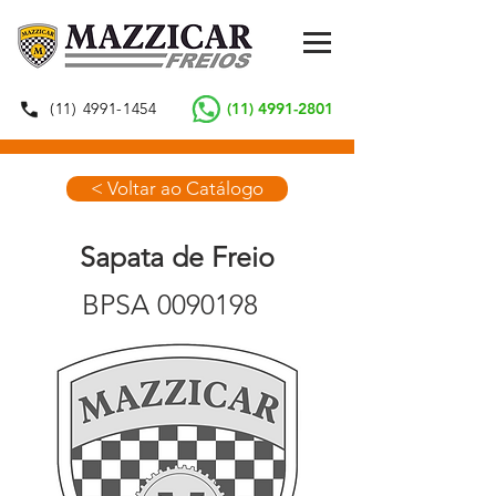
(11) 4991-1454
(11) 4991-2801
< Voltar ao Catálogo
Sapata de Freio
BPSA
0090198