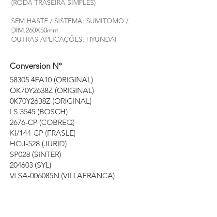
(RODA TRASEIRA SIMPLES)
SEM HASTE / SISTEMA: SUMITOMO /
DIM.260X50mm
OUTRAS APLICAÇÕES: HYUNDAI
Conversion Nº
58305 4FA10 (ORIGINAL)
OK70Y2638Z (ORIGINAL)
0K70Y2638Z (ORIGINAL)
LS 3545 (BOSCH)
2676-CP (COBREQ)
KI/144-CP (FRASLE)
HQJ-528 (JURID)
SP028 (SINTER)
204603 (SYL)
VLSA-006085N (VILLAFRANCA)