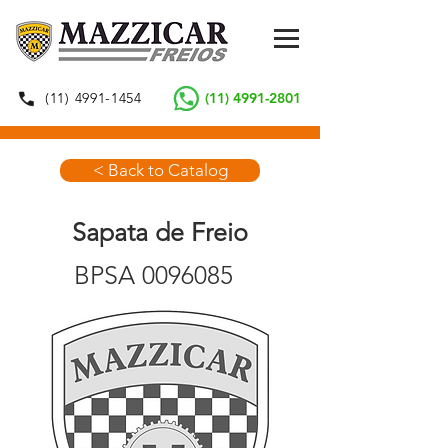
(11) 4991-1454
(11) 4991-2801
< Back to Catalog
Sapata de Freio
BPSA
0096085