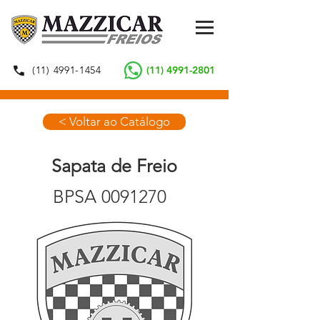
(11) 4991-1454
(11) 4991-2801
< Voltar ao Catálogo
Sapata de Freio
BPSA
0091270