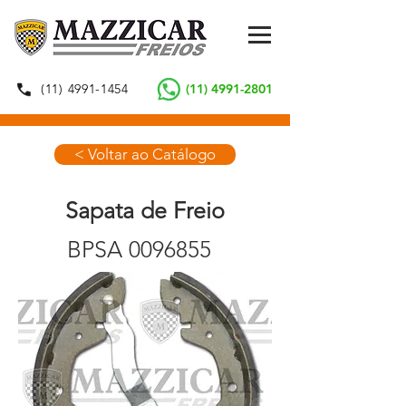
(11) 4991-1454
(11) 4991-2801
< Voltar ao Catálogo
Sapata de Freio
BPSA
0096855