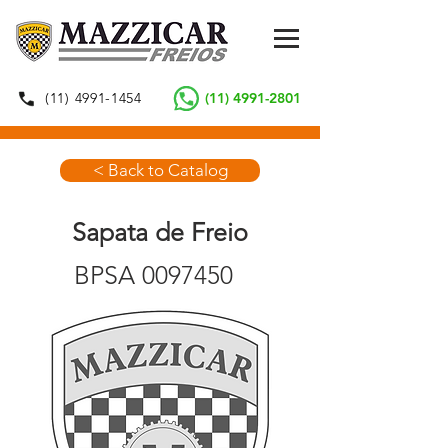
(11) 4991-1454
(11) 4991-2801
< Back to Catalog
Sapata de Freio
BPSA
0097450