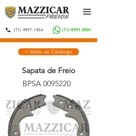
(11) 4991-1454
(11) 4991-2801
< Voltar ao Catálogo
Sapata de Freio
BPSA
0095220