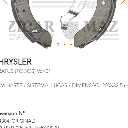
HRYSLER
RATUS (TODOS) 96>01
M HASTE / SISTEMA: LUCAS / DIMENSÃO: 200X32,5
version Nº
4304 (ORIGINAL)
A-000172N (VILLAFRANCA)