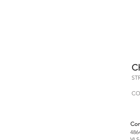
C
ST
CO
Con
486
VLS