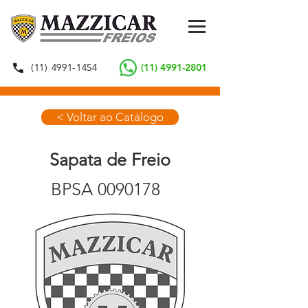
(11) 4991-1454
(11) 4991-2801
< Voltar ao Catálogo
Sapata de Freio
BPSA
0090178