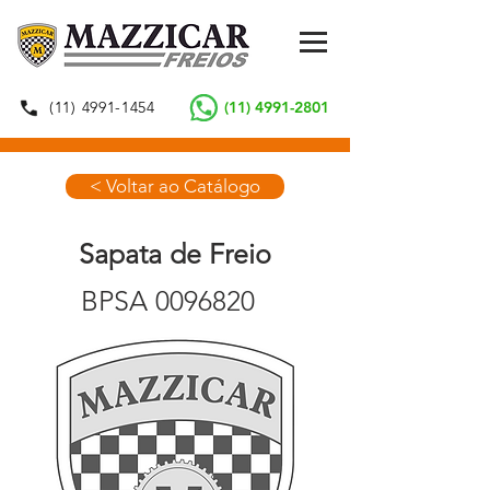
(11) 4991-1454
(11) 4991-2801
< Voltar ao Catálogo
Sapata de Freio
BPSA
0096820