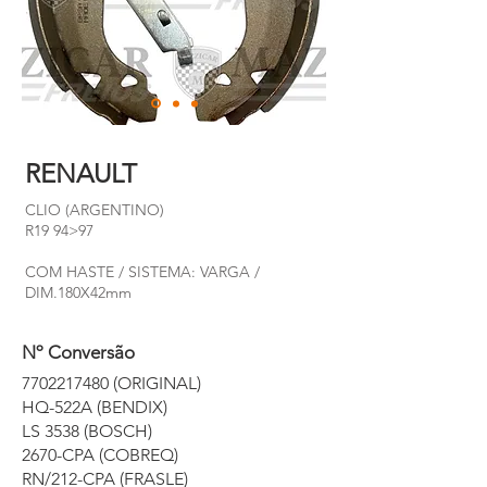
RENAULT
CLIO (ARGENTINO)
R19 94>97
COM HASTE / SISTEMA: VARGA /
DIM.180X42mm
Nº Conversão
7702217480
(ORIGINAL)
HQ-522A (BENDIX)
LS 3538 (BOSCH)
2670-CPA (COBREQ)
RN/212-CPA (FRASLE)