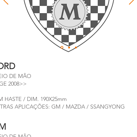
ORD
EIO DE MÃO
GE 2008>>
M HASTE / DIM. 190X25mm
TRAS APLICAÇÕES: GM / MAZDA / SSANGYONG
M
EIO DE MÃO