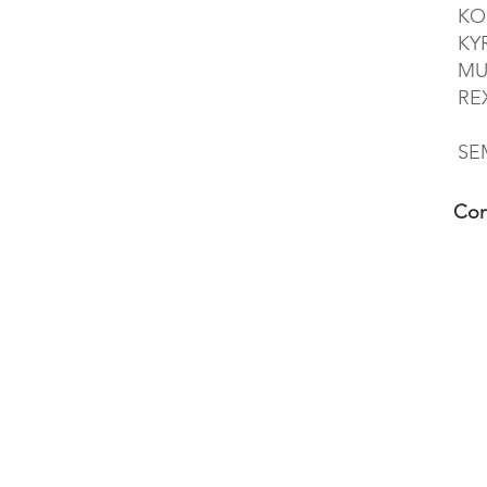
KO
KYR
MUS
REX
SE
Con