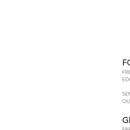
F
FR
ED
SE
OU
G
FR