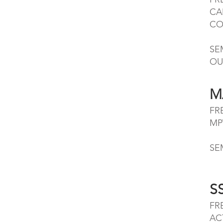
CA
CO
SE
OU
M
FR
MP
SE
S
FR
AC