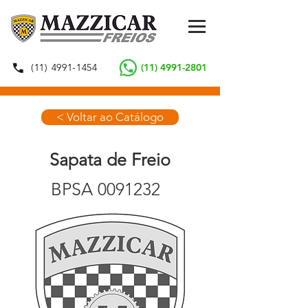
(11) 4991-1454
(11) 4991-2801
< Voltar ao Catálogo
Sapata de Freio
BPSA
0091232