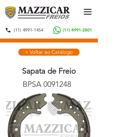
(11) 4991-1454
(11) 4991-2801
< Voltar ao Catálogo
Sapata de Freio
BPSA
0091248