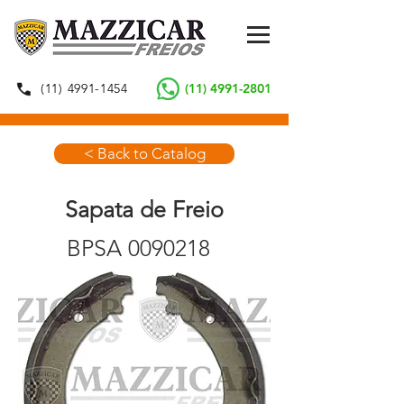
(11) 4991-1454
(11) 4991-2801
< Back to Catalog
Sapata de Freio
BPSA
0090218