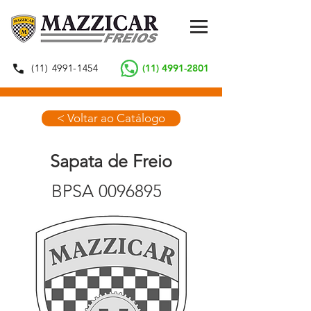
(11) 4991-1454
(11) 4991-2801
< Voltar ao Catálogo
Sapata de Freio
BPSA
0096895