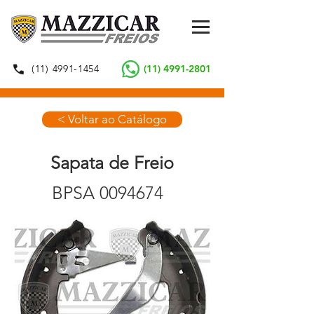
(11) 4991-1454
(11) 4991-2801
< Voltar ao Catálogo
Sapata de Freio
BPSA
0094674