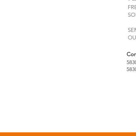
FR
SO
SE
OU
Con
583
583