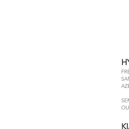
H
FR
SAN
AZE
SE
OU
K