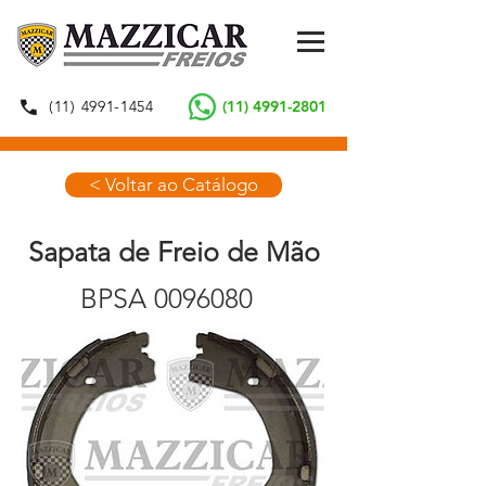
(11) 4991-1454
(11) 4991-2801
< Voltar ao Catálogo
Sapata de Freio de Mão
BPSA
0096080