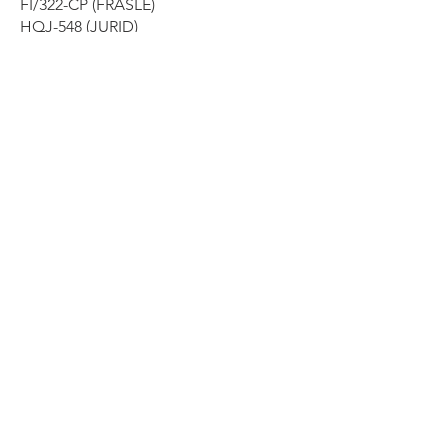
FI/322-CP (FRASLE)
HQJ-548 (JURID)
LS 3544 (BOSCH)
203018 (SYL)
VLSA-007140N (VILLAFRANCA)
NOSSO TELEFONE
(011) 4991-1454
(011) 4991-6616
NOSSO EMAIL
mazzicar@mazzicar.com.br
SERVIÇO DE
ATENDIMENTO AO
CONSUMIDOR
sac@mazzicar.com.br