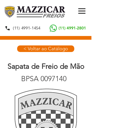
(11) 4991-1454
(11) 4991-2801
< Voltar ao Catálogo
Sapata de Freio de Mão
BPSA
0097140