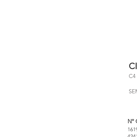
C
C4
SE
Nº 
161
424