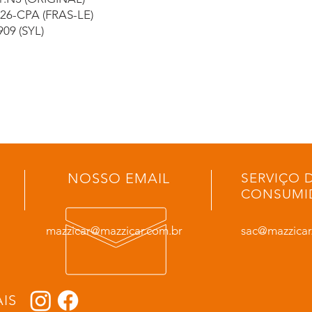
626-CPA (FRAS-LE)
909 (SYL)
NOSSO EMAIL
SERVIÇO 
CONSUMI
mazzicar@mazzicar.com.br
sac@mazzicar
IS