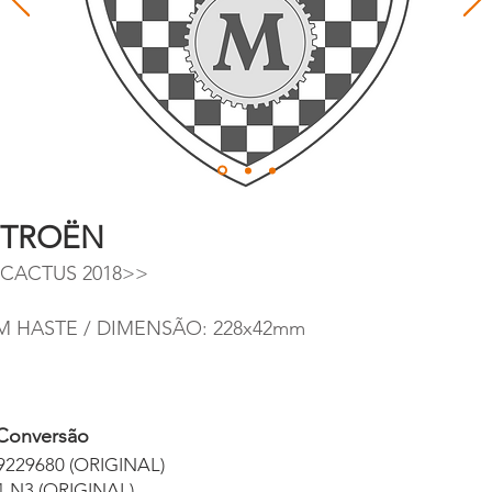
ITROËN
 CACTUS 2018>>
M HASTE / DIMENSÃO: 228x42mm
Conversão
9229680 (ORIGINAL)
1.N3 (ORIGINAL)