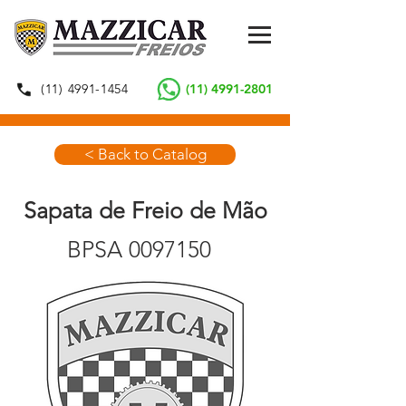
(11) 4991-1454
(11) 4991-2801
< Back to Catalog
Sapata de Freio de Mão
BPSA
0097150