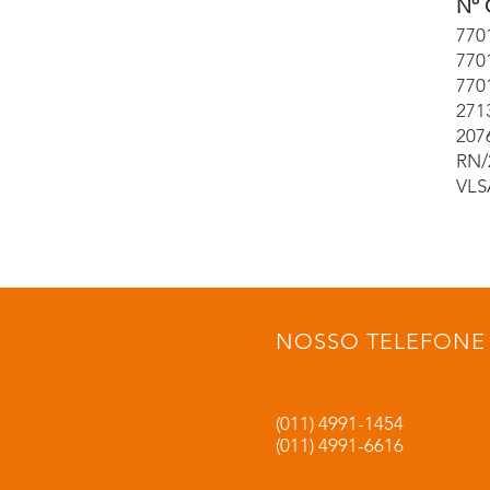
Nº 
770
770
770
271
207
RN/
VLS
NOSSO TELEFONE
(011) 4991-1454
(011) 4991-6616