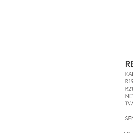
R
KA
R1
R2
NE
TW
SE