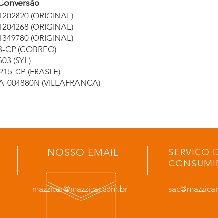
Conversão
1202820 (ORIGINAL)
1204268 (ORIGINAL)
1349780 (ORIGINAL)
3-CP (COBREQ)
603 (SYL)
215-CP (FRASLE)
A-004880N (VILLAFRANCA)
NOSSO EMAIL
SERVIÇO 
CONSUMI
mazzicar@mazzicar.com.br
sac@mazzicar