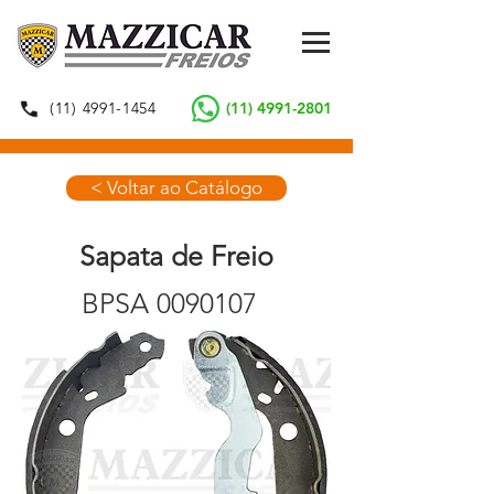
(11) 4991-1454
(11) 4991-2801
< Voltar ao Catálogo
Sapata de Freio
BPSA
0090107