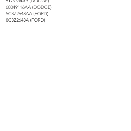
5179334AB (DODGE)
68049116AA (DODGE)
5C3Z2648AA (FORD)
8C3Z2648A (FORD)