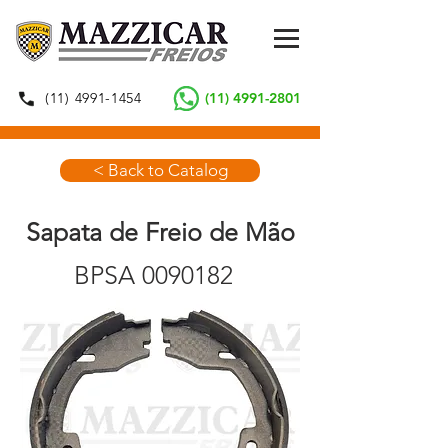
(11) 4991-1454
(11) 4991-2801
< Back to Catalog
Sapata de Freio de Mão
BPSA
0090182